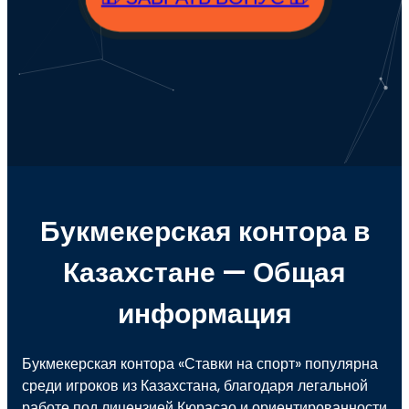
Букмекерская контора в
Казахстане — Общая
информация
Букмекерская контора «Ставки на спорт» популярна
среди игроков из Казахстана, благодаря легальной
работе под лицензией Кюрасао и ориентированности