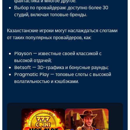
фантастика и многое другое.
Выбор по провайдерам: доступно более 30
студий, включая топовые бренды.
Казахстанские игроки могут наслаждаться слотами
от таких популярных провайдеров, как:
Playson — известные своей классикой с
высокой отдачей;
Betsoft — 3D-графика и бонусные раунды;
Pragmatic Play — топовые слоты с высокой
волатильностью и кэшбэками.