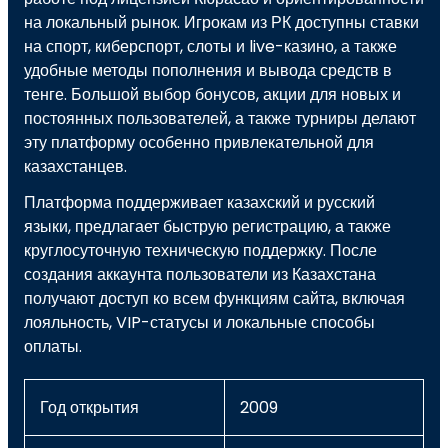
на локальный рынок. Игрокам из РК доступны ставки
на спорт, киберспорт, слоты и live-казино, а также
удобные методы пополнения и вывода средств в
тенге. Большой выбор бонусов, акции для новых и
постоянных пользователей, а также турниры делают
эту платформу особенно привлекательной для
казахстанцев.
Платформа поддерживает казахский и русский
языки, предлагает быструю регистрацию, а также
круглосуточную техническую поддержку. После
создания аккаунта пользователи из Казахстана
получают доступ ко всем функциям сайта, включая
лояльность, VIP-статусы и локальные способы
оплаты.
Год открытия
2009